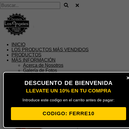
¡
INICIO
LOS PRODUCTOS MÁS VENDIDOS
PRODUCTOS
MÁS INFORMACIÓN
Acerca de Nosotros
Galería de Fotos
Blog de Consejos
AVISOS LEGALES
DESCUENTO DE BIENVENIDA
CONTACTO
LLEVATE UN 10% EN TU COMPRA
Cuenta
Buscar
Introduce este codigo en el carrito antes de pagar:
Carro de la compra
PEGAMENTO INSTANT
CIANO CEYS 20 G 504051
CODIGO: FERRE10
12,60 €