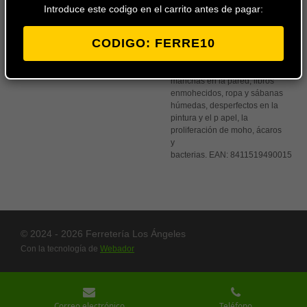
ambiente. Muy recomendable
Introduce este codigo en el carrito antes de pagar:
para trasteros, baños y
habitaciones con poca
CODIGO: FERRE10
ventilación .Previene y elimina
los problemas de
condensación, malos olores,
manchas en la pared, libros
enmohecidos, ropa y sábanas
húmedas, desperfectos en la
pintura y el p apel, la
proliferación de moho, ácaros
y
bacterias.
EAN:
8411519490015
© 2024 - 2026 Ferretería Los Ángeles
Con la tecnología de
Webador
Correo electrónico
Teléfono