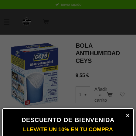
Envío rápido
Ir
al
contenido
principal
BOLA
ANTIHUMEDAD
CEYS
9,55 €
Añadir
al
carrito
×
PASO Humibox Antihumedad
DESCUENTO DE BIENVENIDA
está indicado para absorber la
humedad del aire en espacios
LLEVATE UN 10% EN TU COMPRA
grandes sin resecar el