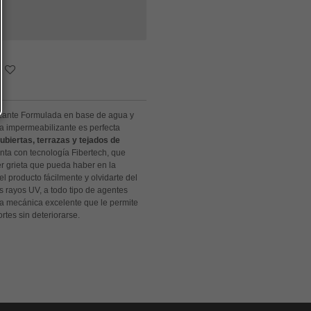
izante Formulada en base de agua y
a impermeabilizante es perfecta
ubiertas, terrazas y tejados de
ta con tecnología Fibertech, que
er grieta que pueda haber en la
el producto fácilmente y olvidarte del
s rayos UV, a todo tipo de agentes
ia mecánica excelente que le permite
rtes sin deteriorarse.