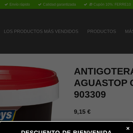
Envío rápido
Calidad garantizada
🎁 Cupón 10%: FERRE10
LOS PRODUCTOS MÁS VENDIDOS
PRODUCTOS
MÁ
ANTIGOTER
AGUASTOP C
903309
9,15 €
×
COLOR
DESCUENTO DE BIENVENIDA