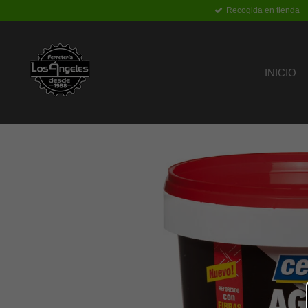
Recogida en tienda
Ir
al
contenido
principal
INICIO