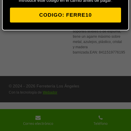
Introduce este codigo en el carrito antes de pagar:
reparar todo tipo de objetos,
de forma fácil y limpia. Gracias
CODIGO: FERRE10
a su tecnología PSS y su
fórmula especial de adhesivo
duro, sin cargas, disolventes ni
soportes textiles o de espuma,
tiene un agarre máximo sobre
metal, azulejos, plástico, cristal
y madera
barnizada.
EAN:
8411519776195
© 2024 - 2026 Ferretería Los Ángeles
Con la tecnología de
Webador
Correo electrónico
Teléfono