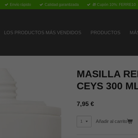
Envío rápido
Calidad garantizada
🎁 Cupón 10%: FERRE10
LOS PRODUCTOS MÁS VENDIDOS
PRODUCTOS
MÁ
MASILLA R
CEYS 300 ML
7,95 €
Añadir al carrito