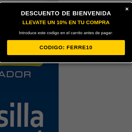
Sellaceys Masilla Refractaria es una
×
inorgánica especialmente indicada p
DESCUENTO DE BIENVENIDA
Es ideal para fisuras o para el sell
a altas temperaturas.Sellaceys Masil
LLEVATE UN 10% EN TU COMPRA
comportamiento frente a altas tempe
inflamable y una vez expuesto al f
Introduce este codigo en el carrito antes de pagar:
original.
EAN:
8411519763010
CODIGO: FERRE10