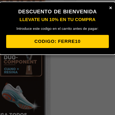
×
DESCUENTO DE BIENVENIDA
Mini trio de tubos CEYS ULTRAUNIC
para todo tipo de materiales, al ser
LLEVATE UN 10% EN TU COMPRA
pegado resistente y duradero especi
necesitamos pegar en el hogar.Perm
Introduce este codigo en el carrito antes de pagar:
Resiste golpes y vibraciones. (ASTM
película endurecida (norma interna)
CODIGO: FERRE10
los materiales, incluso muy porosos.
(PP) y Teflón® (PTFE). Resiste agua, 
Rectificable- No pega los dedos al i