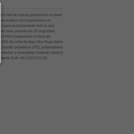
K® Gel de nueva generación es ideal
 muy elastico nos proporciona un
al para practicamente todo lo que
ite crear uniones en 10 segundos.
-D-950) Eloganción a rotura de
>25% No irritante Bajo Olor Pega todos
 Excepto polietileno (PE), polipropileno
exterior y lavavajillas (método interno)
nstante
EAN:
8411519742145