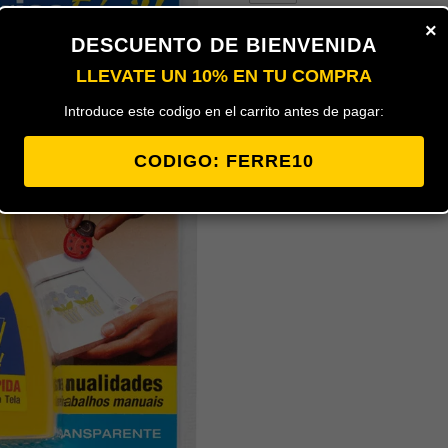
×
DESCUENTO DE BIENVENIDA
Biberón de cola blanca ceys de 50m
encolar y ensamblar todo tipo de ma
LLEVATE UN 10% EN TU COMPRA
de bricolaje en madera y también par
corcho, fieltro.Seca rápidamente y e
Introduce este codigo en el carrito antes de pagar:
interior.
EAN:
8411519251029
CODIGO: FERRE10