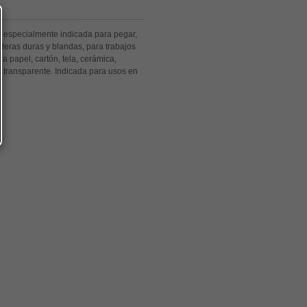
l especialmente indicada para pegar,
deras duras y blandas, para trabajos
a papel, cartón, tela, cerámica,
s transparente. Indicada para usos en