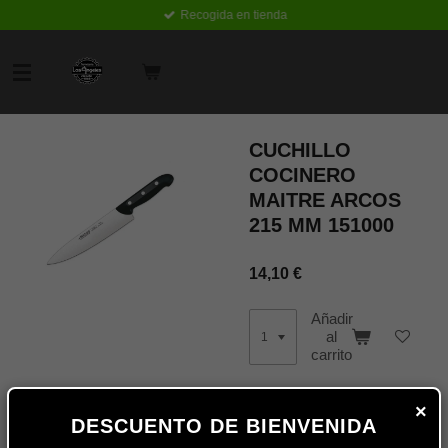
Recogida en tienda
Ir
al
contenido
principal
CUCHILLO
COCINERO
MAITRE ARCOS
215 MM 151000
14,10 €
Añadir
al
carrito
×
Cuchillo cocinero arcos serie
DESCUENTO DE BIENVENIDA
Maitre de 21 centimetros de
hoja.Esta Serie de cuchillos y