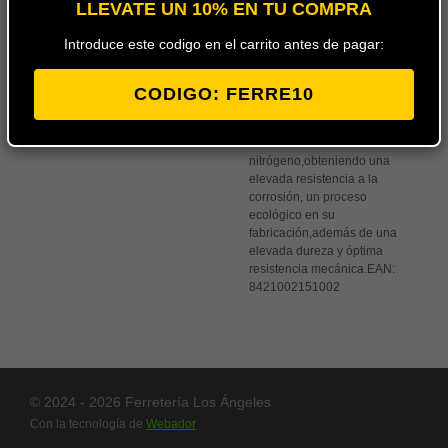
LLEVATE UN 10% EN TU COMPRA
herramientas profesionales
utiliza un novedoso acero
Introduce este codigo en el carrito antes de pagar:
inoxidable martensítico de
composición especial,
registrado por ARCOS bajo el
CODIGO: FERRE10
nombre de acero NITRUM®.
La cualidad principal de este
acero es su contenido en
nitrógeno,obteniendo una
elevada resistencia a la
corrosión, un proceso
ecológico en su
fabricación,además de una
elevada dureza y óptima
resistencia mecánica.
EAN:
8421002151002
© 2024 - 2026 Ferretería Los Ángeles
Con la tecnología de
Webador