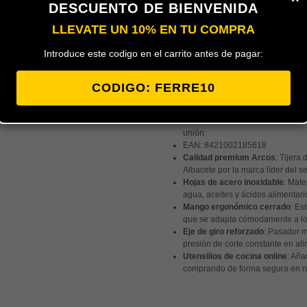
DESCUENTO DE BIENVENIDA
LLEVATE UN 10% EN TU COMPRA
Tijera cocina Arcos en acero ino
poca fuerza y tener un corte perfe
Introduce este codigo en el carrito antes de pagar:
Estas tijeras de cocina están fa
inoxidablemartensítico de alta ca
mínima de 52 HRc, en un espeso
CODIGO: FERRE10
Para asegurar el correcto poder d
Dispone de sierra por el lado der
unidas mediante remache de acer
unión.
EAN:
8421002185618
Calidad premium Arcos
: Tijera
Albacete por la marca líder del sec
Hojas de acero inoxidable
: Mate
agua, aceites y ácidos alimentario
Mango ergonómico cerrado
: Es
que se adapta cómodamente a lo
Eje de giro reforzado
: Pasador m
presión de corte constante en al
Utensilios de cocina online
: Aña
comprando de forma segura en nue