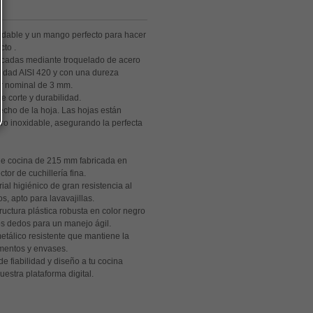
xidable y un mango perfecto para hacer
cto .
bricadas mediante troquelado de acero
lidad AISI 420 y con una dureza
r nominal de 3 mm.
e corte y durabilidad.
echo de la hoja. Las hojas están
o inoxidable, asegurando la perfecta
 de cocina de 215 mm fabricada en
tor de cuchillería fina.
rial higiénico de gran resistencia al
s, apto para lavavajillas.
tructura plástica robusta en color negro
s dedos para un manejo ágil.
etálico resistente que mantiene la
imentos y envases.
de fiabilidad y diseño a tu cocina
stra plataforma digital.