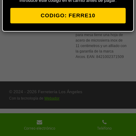
Introduce este codigo en el carrito antes de pagar:
al
carrito
CODIGO: FERRE10
Cuchillo chuletero Arcos con
mango de madera especial
para mesa tiene una hoja de
acero de microsierra inox de
11 centimetros y un afilado con
la garantía de la marca
Arcos.
EAN:
8421002371509
© 2024 - 2026 Ferretería Los Ángeles
Con la tecnología de
Webador
Correo electrónico
Teléfono