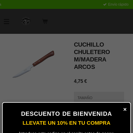
Envío rápido
Ir
al
contenido
principal
CUCHILLO
CHULETERO
M/MADERA
ARCOS
4,75 €
TAMAÑO
×
DESCUENTO DE BIENVENIDA
LLEVATE UN 10% EN TU COMPRA
Añadir