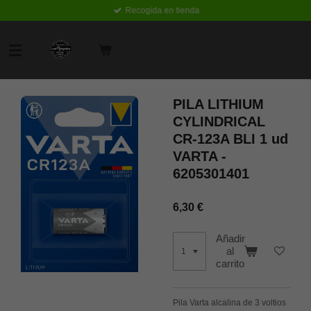
Recogida en tienda
Ir
al
contenido
principal
PILA LITHIUM
CYLINDRICAL
CR-123A BLI 1 ud
VARTA -
6205301401
6,30 €
Añadir
al
carrito
Pila Varta alcalina de 3 voltios