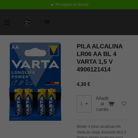
Recogida en tienda
Ir
al
contenido
principal
PILA ALCALINA
LR06 AA BL 4
VARTA 1,5 V
4906121414
4,30 €
Añadir
al
carrito
Blister 4 pilas alcalinas AA
Varta de larga duración de1,5
Voltios blister protector para