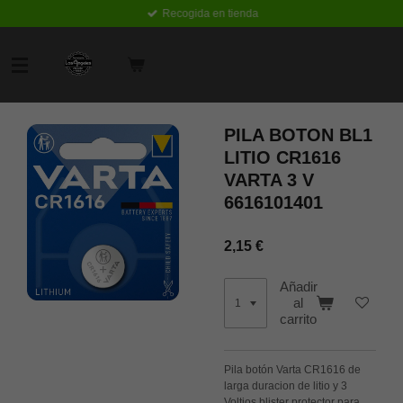
Recogida en tienda
Ir
al
contenido
principal
PILA BOTON BL1
LITIO CR1616
VARTA 3 V
6616101401
2,15 €
Añadir
al
carrito
Pila botón Varta CR1616 de
larga duracion de litio y 3
Voltios blister protector para