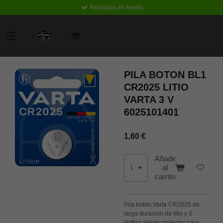
Recogida en tienda
Ir
al
contenido
principal
PILA BOTON BL1
CR2025 LITIO
VARTA 3 V
6025101401
1,60 €
Añadir
al
carrito
Pila botón Varta CR2025 de
larga duracion de litio y 3
Voltios blister protector para