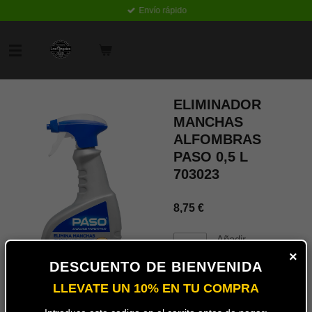
Envío rápido
Ir
al
contenido
principal
ELIMINADOR
MANCHAS
ALFOMBRAS
PASO 0,5 L
703023
8,75 €
Añadir
al
×
carrito
DESCUENTO DE BIENVENIDA
LLEVATE UN 10% EN TU COMPRA
Botella de medio litro de