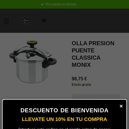
Recogida en tienda
Ir
al
contenido
principal
OLLA PRESION
PUENTE
CLASSICA
MONIX
96,75 €
Envío gratis
capacidad
×
DESCUENTO DE BIENVENIDA
LLEVATE UN 10% EN TU COMPRA