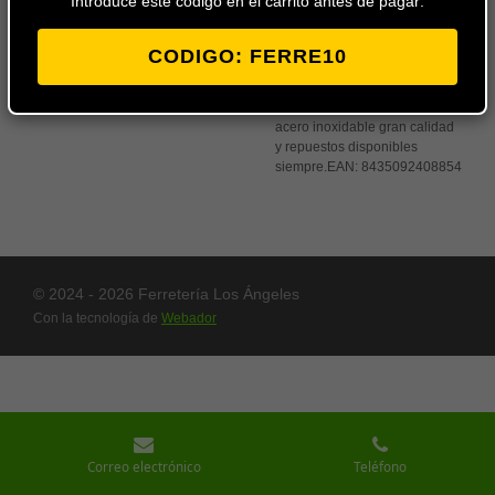
Introduce este codigo en el carrito antes de pagar:
Añadir
al
carrito
CODIGO: FERRE10
Olla rapida a presión Monix de
acero inoxidable gran calidad
y repuestos disponibles
siempre.
EAN:
8435092408854
© 2024 - 2026 Ferretería Los Ángeles
Con la tecnología de
Webador
Correo electrónico
Teléfono