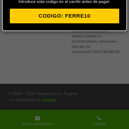
Introduce este codigo en el carrito antes de pagar:
carrito
CODIGO: FERRE10
Olla super rápida a presión
Bra Tekna disponible en 4 y 7
litros y fabricada con la
maxima calidad en
aceroinoxidable, valida para
todo tipo de
cocinas.
EAN:
8411796106289
© 2024 - 2026 Ferretería Los Ángeles
Con la tecnología de
Webador
Correo electrónico
Teléfono