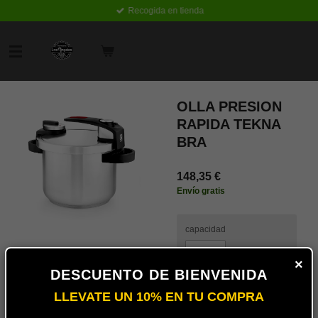
Recogida en tienda
Ir
al
contenido
principal
OLLA PRESION
RAPIDA TEKNA
BRA
148,35 €
Envío gratis
capacidad
×
DESCUENTO DE BIENVENIDA
LLEVATE UN 10% EN TU COMPRA
Añadir
al