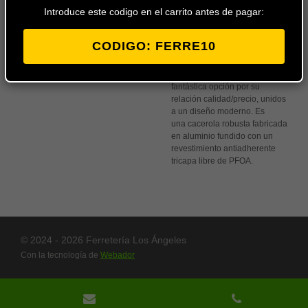
carrito
Introduce este codigo en el carrito antes de pagar:
CODIGO: FERRE10
La cacerola alta Foodie es
una cacerola ideal para el día
a día en la cocina, siendo una
fantástica opción por su
relación calidad/precio, unidos
a un diseño moderno. Es
una cacerola robusta fabricada
en aluminio fundido con un
revestimiento antiadherente
tricapa libre de PFOA.
© 2024 - 2026 Ferretería Los Ángeles
Con la tecnología de
Webador