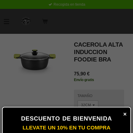
Recogida en tienda
Ir
al
contenido
principal
CACEROLA ALTA
INDUCCION
FOODIE BRA
75,90 €
Envío gratis
TAMAÑO
×
DESCUENTO DE BIENVENIDA
Añadir
LLEVATE UN 10% EN TU COMPRA
al