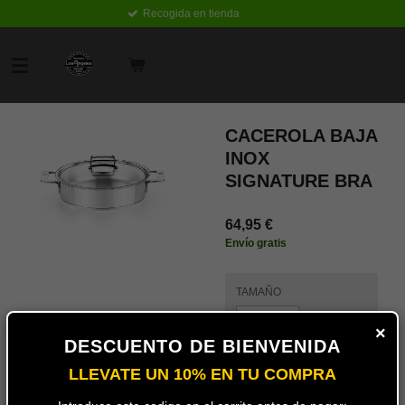
Recogida en tienda
Ir
al
contenido
principal
CACEROLA BAJA
INOX
SIGNATURE BRA
64,95 €
Envío gratis
TAMAÑO
×
DESCUENTO DE BIENVENIDA
LLEVATE UN 10% EN TU COMPRA
Añadir
al