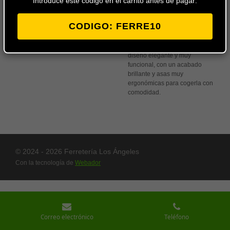
Introduce este codigo en el carrito antes de pagar:
carrito
CODIGO: FERRE10
La cacerola baja de acero
inoxidable Signature tiene un
diseño elegante y muy
funcional, con un acabado
brillante y asas muy
ergonómicas para cogerla con
comodidad.
© 2024 - 2026 Ferretería Los Ángeles
Con la tecnología de
Webador
Correo electrónico
Teléfono