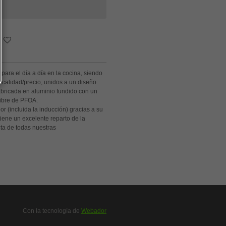
para el día a día en la cocina, siendo
n calidad/precio, unidos a un diseño
bricada en aluminio fundido con un
libre de PFOA.
or (incluida la inducción) gracias a su
tiene un excelente reparto de la
ta de todas nuestras
Con la tecnología de
Webador