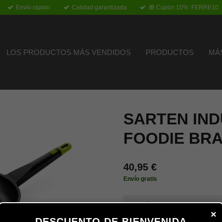
Envío rápido
Calidad garantizada
🎁 Cupón 10%: FERRE10
LOS PRODUCTOS MÁS VENDIDOS
PRODUCTOS
MÁ
SARTEN IN
FOODIE BR
40,95 €
Envío gratis
TAMAÑO
×
DESCUENTO DE BIENVENIDA