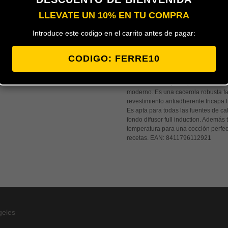
LLEVATE UN 10% EN TU COMPRA
Introduce este codigo en el carrito antes de pagar:
Añadir al carrito
CODIGO: FERRE10
La sartén Foodie es una sartén ideal 
una fantástica opción por su relació
moderno. Es una cacerola robusta fa
revestimiento antiadherente tricapa 
Es apta para todas las fuentes de cal
fondo difusor full induction. Además 
temperatura para una cocción perfec
recetas.
EAN:
8411796112921
geles