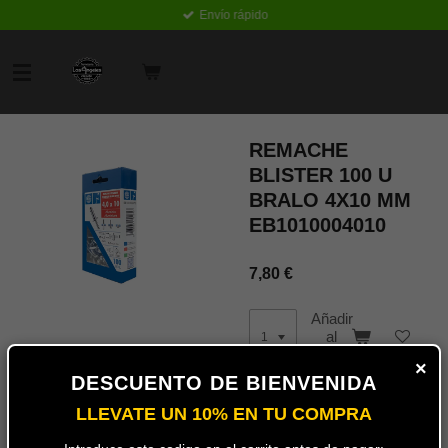
Envío rápido
Ir
al
contenido
principal
REMACHE
BLISTER 100 U
BRALO 4X10 MM
EB1010004010
7,80 €
Añadir
al
carrito
×
DESCUENTO DE BIENVENIDA
LLEVATE UN 10% EN TU COMPRA