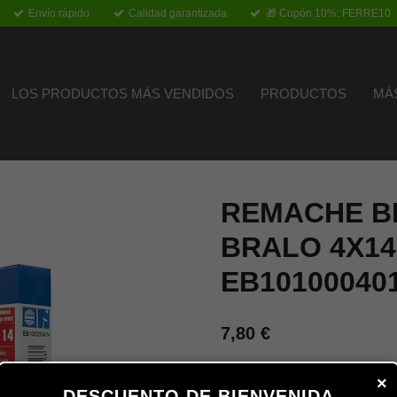
Envío rápido
Calidad garantizada
🎁 Cupón 10%: FERRE10
LOS PRODUCTOS MÁS VENDIDOS
PRODUCTOS
MÁ
REMACHE BL
BRALO 4X1
EB10100040
7,80 €
×
Añadir al carrito
DESCUENTO DE BIENVENIDA