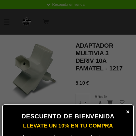
Recogida en tienda
Ir
al
contenido
principal
ADAPTADOR
MULTIVIA 3
DERIV 10A
FAMATEL - 1217
5,10 €
Añadir
al
carrito
×
DESCUENTO DE BIENVENIDA
LLEVATE UN 10% EN TU COMPRA
Triplex ladrón de 3 tomas pata
fina con protección de la
marca FAMATEL ideal para