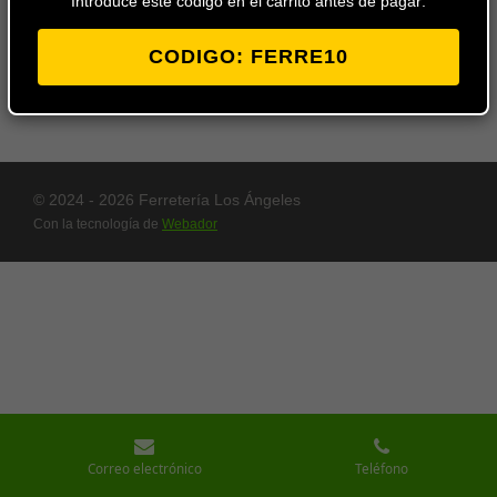
Introduce este codigo en el carrito antes de pagar:
bases de enchufe antiguas de
10 Amperios.
CODIGO: FERRE10
EAN:
8429760210108
© 2024 - 2026 Ferretería Los Ángeles
Con la tecnología de
Webador
Correo electrónico
Teléfono