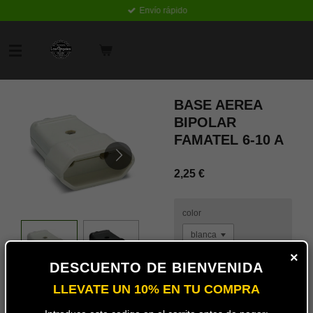
Envío rápido
Ir
al
contenido
principal
BASE AEREA
BIPOLAR
FAMATEL 6-10 A
2,25 €
color
×
DESCUENTO DE BIENVENIDA
Añadir
LLEVATE UN 10% EN TU COMPRA
al
carrito