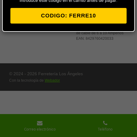
Introduce este codigo en el carrito antes de pagar:
CODIGO: FERRE10
Base aerea con faldon
FAMATEL ideal para
alargaderas de poca seccion
de cable de 6 a 10 Amperios
EAN:
8429760420033
© 2024 - 2026 Ferretería Los Ángeles
Con la tecnología de
Webador
Correo electrónico
Teléfono