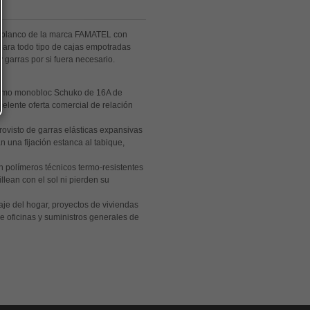
r blanco de la marca FAMATEL con
para todo tipo de cajas empotradas
y garras por si fuera necesario.
mo monobloc Schuko de 16A de
elente oferta comercial de relación
rovisto de garras elásticas expansivas
n una fijación estanca al tabique,
 polímeros técnicos termo-resistentes
lean con el sol ni pierden su
aje del hogar, proyectos de viviendas
de oficinas y suministros generales de