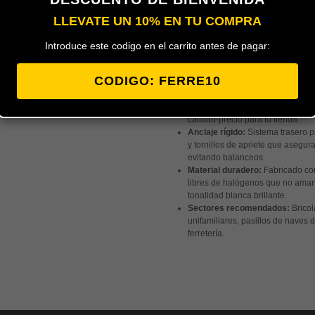
LLEVATE UN 10% EN TU COMPRA
Base de empotrar completa en colo
Introduce este codigo en el carrito antes de pagar:
toma schuco de 16 Amperios valida 
universales y ajustable con tornillos 
EAN:
8429760276128
CODIGO: FERRE10
Descripción comercial:
Mecanis
Famatel, presentado bajo una exc
calidad-precio para tu tienda.
Anclaje rígido:
Sistema trasero p
y tornillos de apriete que asegura
evitando balanceos.
Material duradero:
Fabricado con
libres de halógenos que no amaril
tonalidad blanca brillante.
Sectores recomendados:
Bricol
unifamiliares, pasillos de naves 
ferretería.