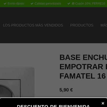
Envío rápido
Calidad garantizada
🎁 Cupón 10%: FERRE10
LOS PRODUCTOS MÁS VENDIDOS
PRODUCTOS
MÁ
BASE ENCH
EMPOTRAR 
FAMATEL 16 
5,90 €
×
Añadir al carrito
DESCUENTO DE BIENVENIDA