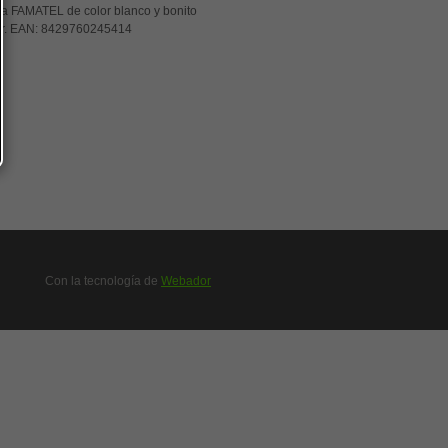
rca FAMATEL de color blanco y bonito
r. EAN:
8429760245414
Con la tecnología de
Webador