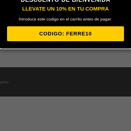
Base de superficie sin T/T de la ma
LLEVATE UN 10% EN TU COMPRA
diseño de 10 Amperios para atornilla
Introduce este codigo en el carrito antes de pagar:
CODIGO: FERRE10
geles