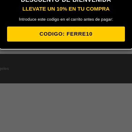
LLEVATE UN 10% EN TU COMPRA
Clavija en color blanco de 2 polos 
Introduce este codigo en el carrito antes de pagar:
FAMATEL muy facíl de montar y fabr
ignífufos.
EAN:
8429760410010
CODIGO: FERRE10
geles