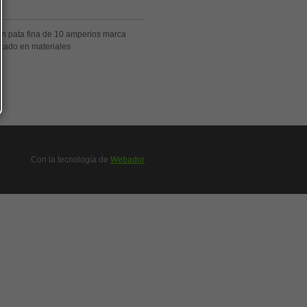
con pata fina de 10 amperios marca
icado en materiales
Con la tecnología de
Webador