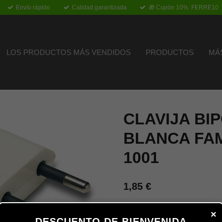
Envío rápido
Calidad garantizada
🎁 Cupón 10%: FERRE10
LOS PRODUCTOS MÁS VENDIDOS
PRODUCTOS
MÁ
CLAVIJA BI
BLANCA FAM
1001
1,85 €
×
Añadir al carrito
DESCUENTO DE BIENVENIDA