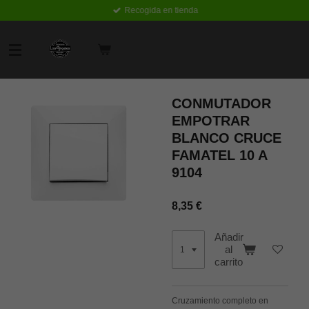
Recogida en tienda
Ir
al
contenido
principal
CONMUTADOR
EMPOTRAR
BLANCO CRUCE
FAMATEL 10 A
9104
8,35 €
Añadir
al
carrito
Cruzamiento completo en