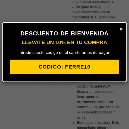
color blanco para empotrar
valido para la mayoria de
cajas empotradas con la
posibilidad de sujetarlo con
tornillos o garras de la marca
FAMATEL.
EAN:
8429760276043
×
DESCUENTO DE BIENVENIDA
LLEVATE UN 10% EN TU COMPRA
Control desde 3 puntos
: El
conmutador de cruce
Introduce este codigo en el carrito antes de pagar:
famatel
indispensable en
pasillos largos o
dormitorios grandes donde
CODIGO: FERRE10
necesitas apagar la luz
desde tres sitios diferentes.
Calidad garantizada
: El
modelo
famatel 9104
blanco
funciona como un
interruptor de
cruzamiento empotrar
robusto (10A) que asegura
miles de pulsaciones sin
fallos.
Estética minimalista
: Este
mecanismo eléctrico