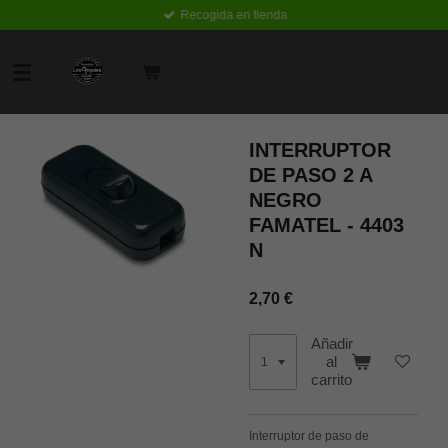
Recogida en tienda
Ir
al
contenido
principal
INTERRUPTOR
DE PASO 2 A
NEGRO
FAMATEL - 4403
N
2,70 €
Añadir
al
carrito
Interruptor de paso de