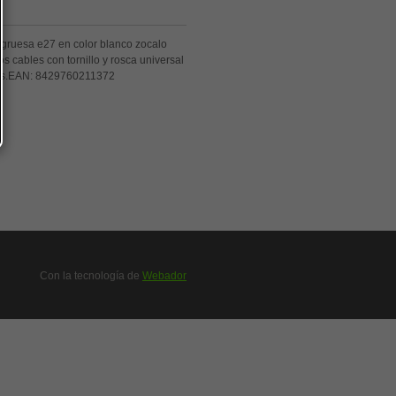
gruesa e27 en color blanco zocalo
los cables con tornillo y rosca universal
es.EAN:
8429760211372
Con la tecnología de
Webador