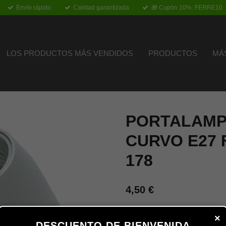
Envío rápido
Calidad garantizada
🎁 Cupón 10%: FERRE10
LOS PRODUCTOS MÁS VENDIDOS
PRODUCTOS
MÁ
PORTALAMP
CURVO E27 
178
4,50 €
×
Añadir al carrito
DESCUENTO DE BIENVENIDA