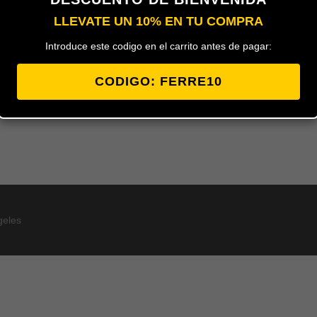
LLEVATE UN 10% EN TU COMPRA
Portalamparas FAMATEL para rosca 
Introduce este codigo en el carrito antes de pagar:
curvo para atornillar con fijación de 
para todo tipo de lamparas y apliqu
CODIGO: FERRE10
geles