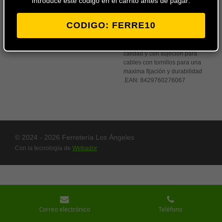
Introduce este codigo en el carrito antes de pagar:
CODIGO: FERRE10
Pulsador para empotrar para
caja universal FAMATEL en
color blanco o plata de gran
calidad y con sujeción para
cables con tornillos para una
maxima fijación y durabilidad
.
EAN:
8429760276067
© 2024 - 2026 Ferretería Los Ángeles
Con la tecnología de
Webador
Correo electrónico
Teléfono