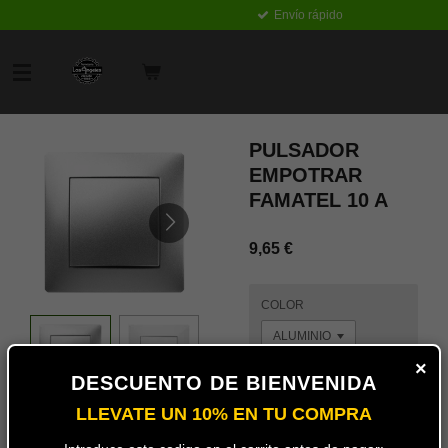
Envío rápido
Ir
al
contenido
principal
PULSADOR
EMPOTRAR
FAMATEL 10 A
9,65 €
COLOR
×
DESCUENTO DE BIENVENIDA
Añadir
LLEVATE UN 10% EN TU COMPRA
al
carrito