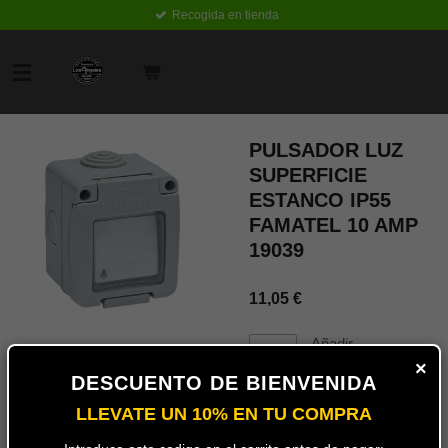
Recogida en tienda
Ir
al
contenido
principal
PULSADOR LUZ
SUPERFICIE
ESTANCO IP55
FAMATEL 10 AMP
19039
11,05 €
Añadir
al
×
carrito
DESCUENTO DE BIENVENIDA
LLEVATE UN 10% EN TU COMPRA
Pulsador estanco de superficie