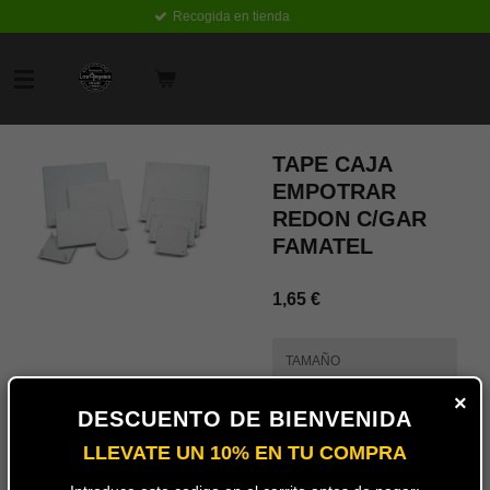
Recogida en tienda
Ir
al
contenido
principal
TAPE CAJA
EMPOTRAR
REDON C/GAR
FAMATEL
1,65 €
TAMAÑO
×
DESCUENTO DE BIENVENIDA
LLEVATE UN 10% EN TU COMPRA
Añadir