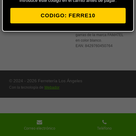
Introduce este codigo en el carrito antes de pagar:
al
carrito
CODIGO: FERRE10
Tapa suelta redonda para caja
de empotrar de 80x80 con
garras de la marca FAMATEL
en color blanco.
EAN:
8429760450764
© 2024 - 2026 Ferretería Los Ángeles
Con la tecnología de
Webador
Correo electrónico
Teléfono