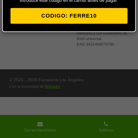
Introduce este codigo en el carrito antes de pagar:
CODIGO: FERRE10
Juego de manivelas con placa
ancha en color satinado niquel
o dorado para puertas
interiores y con cuadradillo de
8mm universal.
EAN:
8431488070780
© 2024 - 2026 Ferretería Los Ángeles
Con la tecnología de
Webador
Correo electrónico
Teléfono