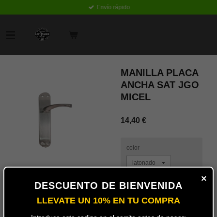
Envío rápido
Ir
al
contenido
principal
MANILLA PLACA
ANCHA SAT JGO
MICEL
14,40 €
color
×
DESCUENTO DE BIENVENIDA
Añadir
LLEVATE UN 10% EN TU COMPRA
al
carrito