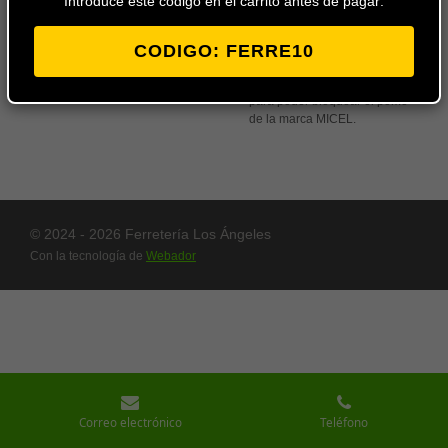
Introduce este codigo en el carrito antes de pagar:
uego de pomos para puerta de
baño en color brillo latón o
CODIGO: FERRE10
niquel brillo con condena
interior para la parte exterior
para poder bloquear el pomo
de la marca MICEL.
© 2024 - 2026 Ferretería Los Ángeles
Con la tecnología de
Webador
Correo electrónico
Teléfono