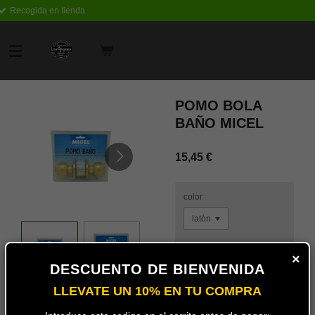
a
Envío rápido
Ir
al
contenido
principal
POMO BOLA
BAÑO MICEL
15,45 €
color
×
DESCUENTO DE BIENVENIDA
Añadir
al
LLEVATE UN 10% EN TU COMPRA
carrito