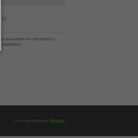
era de aluminio en color blanco o
1488680637
Con la tecnología de
Webador