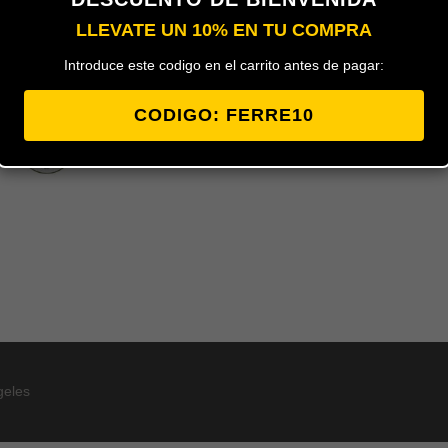
LLEVATE UN 10% EN TU COMPRA
Añadir al carrito
Introduce este codigo en el carrito antes de pagar:
CODIGO: FERRE10
Juego de cierres para puerta corred
negro de la marca MICEL.
EAN:
843
geles