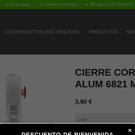
Envío rápido
Calidad garantizada
🎁 Cupón 10%: FERRE10
LOS PRODUCTOS MÁS VENDIDOS
PRODUCTOS
MÁ
CIERRE CO
ALUM 6821 
3,90 €
color
×
DESCUENTO DE BIENVENIDA