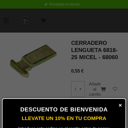
Recogida en tienda
Ir
al
contenido
principal
CERRADERO
LENGUETA 6818-
25 MICEL - 68060
0,55 €
Añadir
al
carrito
×
DESCUENTO DE BIENVENIDA
Cierre de lengueta para
ventanas correderas de
LLEVATE UN 10% EN TU COMPRA
aluminio de la marca
MICEL.
EAN:
8431488680606