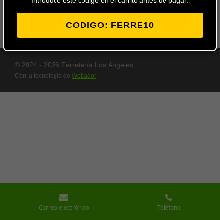
Introduce este codigo en el carrito antes de pagar:
EAN:
8431488682242
CODIGO: FERRE10
© 2024 - 2026 Ferretería Los Ángeles
Con la tecnología de
Webador
Correo electrónico
Teléfono