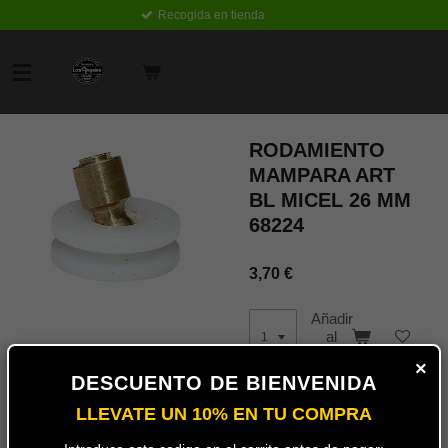
Recogida en tienda
Ir
al
contenido
principal
RODAMIENTO
MAMPARA ART
BL MICEL 26 MM
68224
3,70 €
Añadir
al
carrito
×
DESCUENTO DE BIENVENIDA
LLEVATE UN 10% EN TU COMPRA
Rodamiento para mampara de
baño articulado en latón y
rueda en color blanco.