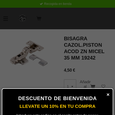
Recogida en tienda
Ir
al
contenido
principal
BISAGRA
CAZOL.PISTON
ACOD ZN MICEL
35 MM 19242
4,50 €
Añadir
al
carrito
×
DESCUENTO DE BIENVENIDA
LLEVATE UN 10% EN TU COMPRA
Bisagra para puertas de
armario y cocina de 35mm
ACODADO de cazoleta para