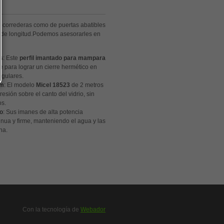
o correderas como de puertas abatibles
s de longitud.Podemos asesorarles en
s
: Este
perfil imantado para mampara
 para lograr un cierre hermético en
ngulares.
mm
: El modelo
Micel 18523
de 2 metros
resión sobre el canto del vidrio, sin
s.
ño
: Sus imanes de alta potencia
inua y firme, manteniendo el agua y las
ha.
Con la tecnología de
Webador