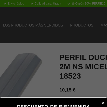
Envío rápido
Calidad garantizada
🎁 Cupón 10%: FERRE10
LOS PRODUCTOS MÁS VENDIDOS
PRODUCTOS
MÁ
PERFIL DUC
2M NS MICEL
18523
10,15 €
×
Añadir al carrito
DESCUENTO DE BIENVENIDA