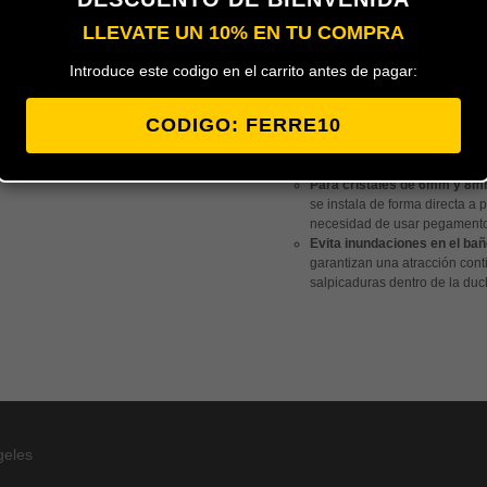
LLEVATE UN 10% EN TU COMPRA
Perfil para mamparas de ducha tant
Introduce este codigo en el carrito antes de pagar:
en diferentes modelos y de 2 metro
cual se adapta mejor a su cristal.
CODIGO: FERRE10
Cierre magnético a 45 grado
está diseñado específicamente
esquinas y platos de ducha a
Para cristales de 6mm y 8
se instala de forma directa a p
necesidad de usar pegamento
Evita inundaciones en el ba
garantizan una atracción cont
salpicaduras dentro de la duc
geles