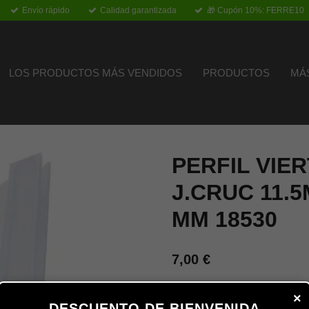
Envío rápido
Calidad garantizada
🎁 Cupón 10%: FERRE10
LOS PRODUCTOS MÁS VENDIDOS
PRODUCTOS
MÁ
PERFIL VIE
J.CRUC 11.5
MM 18530
7,00 €
×
Añadir al carrito
DESCUENTO DE BIENVENIDA