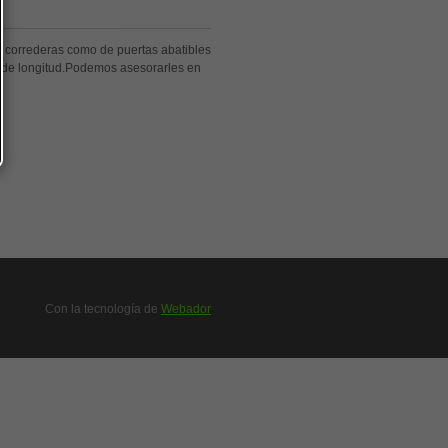
o correderas como de puertas abatibles
s de longitud.Podemos asesorarles en
Con la tecnología de
Webador