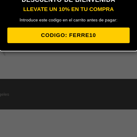
LLEVATE UN 10% EN TU COMPRA
Perfil para mamparas de ducha tant
Introduce este codigo en el carrito antes de pagar:
en diferentes modelos y de 2 metro
cual se adapta mejor a su cristal.
CODIGO: FERRE10
geles