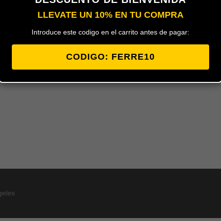
LLEVATE UN 10% EN TU COMPRA
Añadir al carrito
Introduce este codigo en el carrito antes de pagar:
CODIGO: FERRE10
Juego de escuadras extensibles para
hasta 40 kg. de la marca MICEL.
EAN
geles