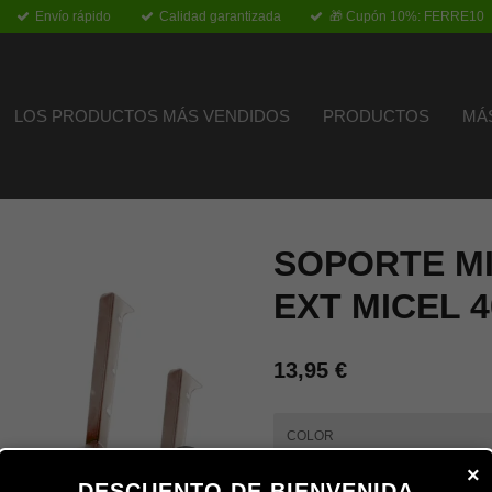
Envío rápido
Calidad garantizada
🎁 Cupón 10%: FERRE10
LOS PRODUCTOS MÁS VENDIDOS
PRODUCTOS
MÁ
SOPORTE M
EXT MICEL 4
13,95 €
COLOR
×
DESCUENTO DE BIENVENIDA