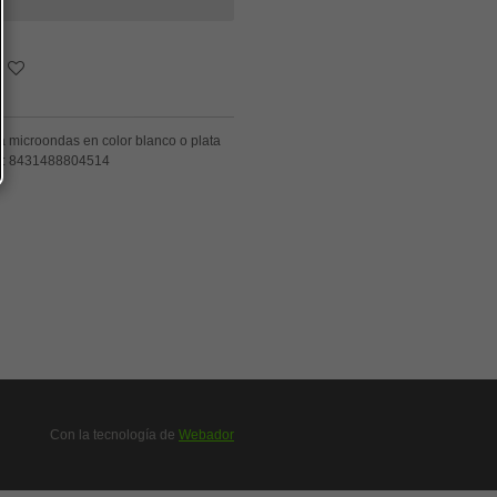
 microondas en color blanco o plata
:
8431488804514
Con la tecnología de
Webador