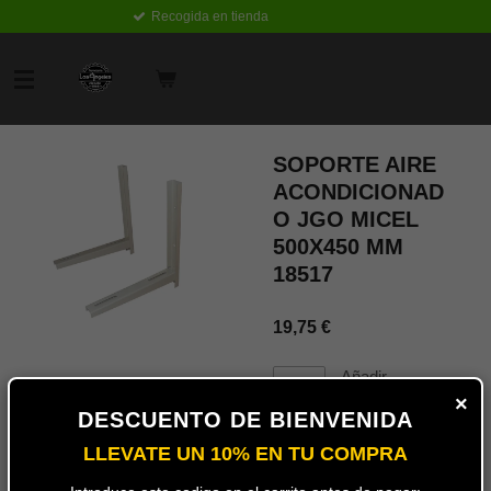
Recogida en tienda
Ir
al
contenido
principal
SOPORTE AIRE
ACONDICIONAD
O JGO MICEL
500X450 MM
18517
19,75 €
Añadir
al
×
carrito
DESCUENTO DE BIENVENIDA
LLEVATE UN 10% EN TU COMPRA
Juego de escuadras para