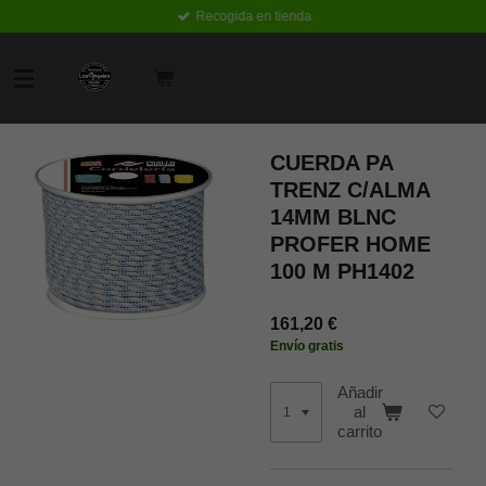
Recogida en tienda
Ir
al
contenido
principal
CUERDA PA
TRENZ C/ALMA
14MM BLNC
PROFER HOME
100 M PH1402
161,20 €
Envío gratis
Añadir
al
carrito