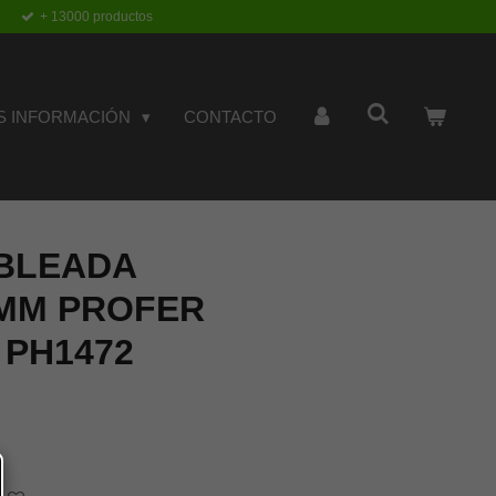
+ 13000 productos
S INFORMACIÓN
CONTACTO
BLEADA
6MM PROFER
 PH1472