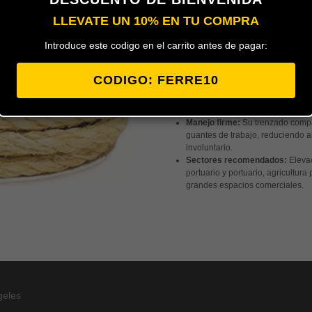
Añadir al carrito
LLEVATE UN 10% EN TU COMPRA
Introduce este codigo en el carrito antes de pagar:
Bobina de 100 metros de cuerda 
extra gruesa de 16 mm, la solució
profesionales extremas.
CODIGO: FERRE10
Tracción tradicional:
Fibra natur
de fricción superior, ideal para 
sujeciones críticas de peso.
Manejo firme:
Su trenzado compa
guantes de trabajo, reduciendo a
involuntario.
Sectores recomendados:
Elevac
portuario y portuario, agricultur
grandes espacios comerciales.
geles