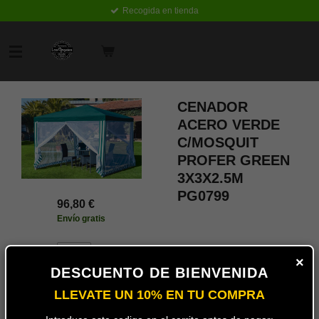
Recogida en tienda
Ir
al
contenido
principal
CENADOR
ACERO VERDE
C/MOSQUIT
PROFER GREEN
3X3X2.5M
PG0799
96,80 €
Envío gratis
Añadir
×
al
DESCUENTO DE BIENVENIDA
carrito
LLEVATE UN 10% EN TU COMPRA