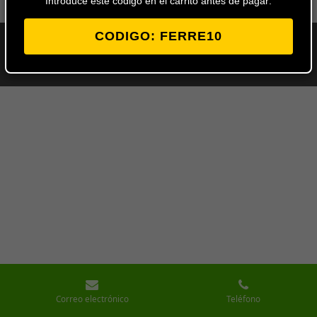
Introduce este codigo en el carrito antes de pagar:
CODIGO: FERRE10
© 2024 - 2026 Ferretería Los Ángeles
Con la tecnología de
Webador
Correo electrónico
Teléfono