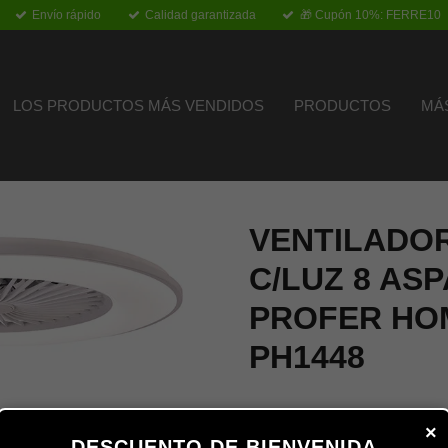
Envío rápido
Calidad garantizada
🎁 Cupón 10%: FERRE10
LOS PRODUCTOS MÁS VENDIDOS
PRODUCTOS
MÁ
VENTILADO
C/LUZ 8 ASP
PROFER HO
PH1448
×
DESCUENTO DE BIENVENIDA