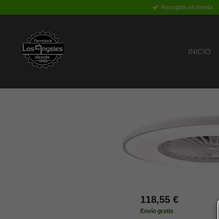
Recogida en tienda
Ir
al
contenido
principal
INICIO
118,55 €
Envío gratis