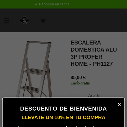
Recogida en tienda
Ir
al
contenido
principal
ESCALERA
DOMESTICA ALU
3P PROFER
HOME - PH1127
85,00 €
Envío gratis
Añadir
al
×
carrito
DESCUENTO DE BIENVENIDA
LLEVATE UN 10% EN TU COMPRA