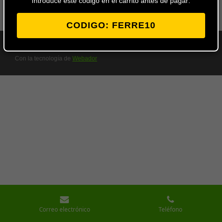
Introduce este codigo en el carrito antes de pagar:
CODIGO: FERRE10
© 2024 - 2026 Ferretería Los Ángeles
Con la tecnología de
Webador
Correo electrónico
Teléfono