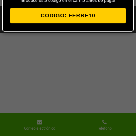
Introduce este codigo en el carrito antes de pagar:
CODIGO: FERRE10
© 2024 - 2026 Ferretería Los Ángeles
Con la tecnología de
Webador
Correo electrónico
Teléfono