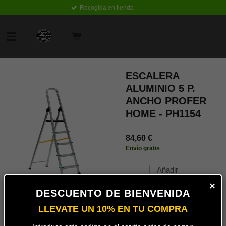
Recogida en tienda
Ir
al
contenido
principal
ESCALERA
ALUMINIO 5 P.
ANCHO PROFER
HOME - PH1154
84,60 €
Envío gratis
Añadir
al
×
carrito
DESCUENTO DE BIENVENIDA
LLEVATE UN 10% EN TU COMPRA