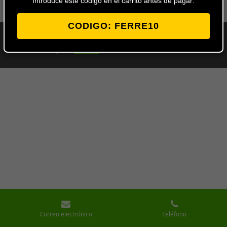
Introduce este codigo en el carrito antes de pagar:
CODIGO: FERRE10
© 2024 - 2026 Ferretería Los Ángeles
Con la tecnología de
Webador
Correo electrónico
Teléfono