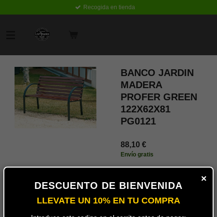
Recogida en tienda
Ir
al
contenido
principal
BANCO JARDIN
MADERA
PROFER GREEN
122X62X81
PG0121
88,10 €
Envío gratis
Añadir
×
al
DESCUENTO DE BIENVENIDA
carrito
LLEVATE UN 10% EN TU COMPRA